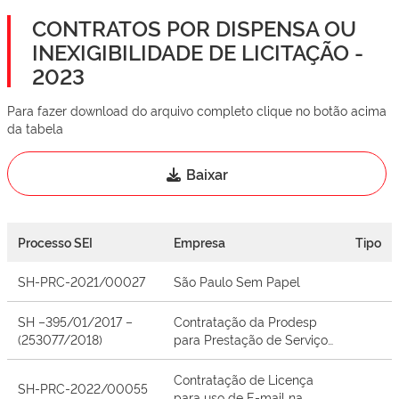
CONTRATOS POR DISPENSA OU
INEXIGIBILIDADE DE LICITAÇÃO -
2023
Para fazer download do arquivo completo clique no botão acima
da tabela
Baixar
Processo SEI
Empresa
Tipo
SH-PRC-2021/00027
São Paulo Sem Papel
SH –395/01/2017 –
Contratação da Prodesp
(253077/2018)
para Prestação de Serviços
de Tecnologia da
Informação
Contratação de Licença
SH-PRC-2022/00055
para uso de E-mail na