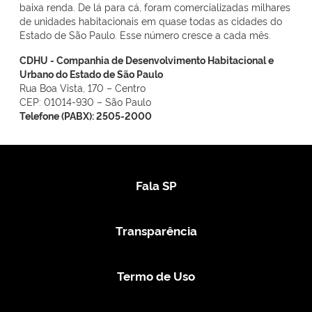
baixa renda. De lá para cá, foram comercializadas milhares
de unidades habitacionais em quase todas as cidades do
Estado de São Paulo. Esse número cresce a cada mês.
CDHU - Companhia de Desenvolvimento Habitacional e
Urbano do Estado de São Paulo
Rua Boa Vista, 170 – Centro
CEP: 01014-930 – São Paulo
Telefone (PABX): 2505-2000
Fala SP
Transparência
Termo de Uso