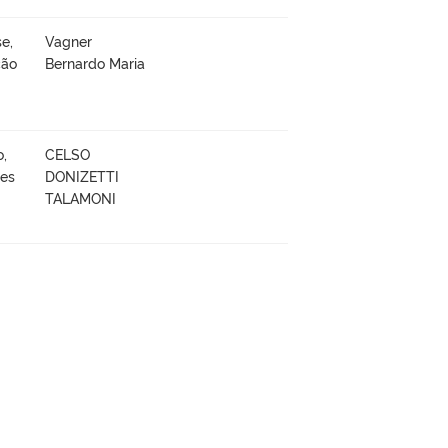
e,
Vagner
ção
Bernardo Maria
o,
CELSO
ões
DONIZETTI
TALAMONI