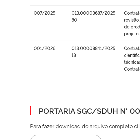
007/2025
013.00003687/2025
Contrat
80
revisão
de prod
projeto
001/2026
013.00008841/2025
Contrat
18
científ
técnica
Contrat
PORTARIA SGC/SDUH N° 002
Para fazer download do arquivo completo cli