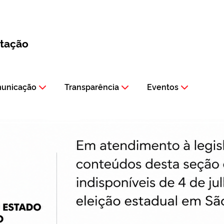
itação
municação
Transparência
Eventos