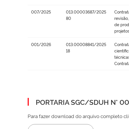
007/2025
013.00003687/2025
Contrat
80
revisão
de prod
projeto
001/2026
013.00008841/2025
Contrat
18
científ
técnica
Contrat
PORTARIA SGC/SDUH N° 002
Para fazer download do arquivo completo cli