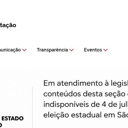
itação
municação
Transparência
Eventos