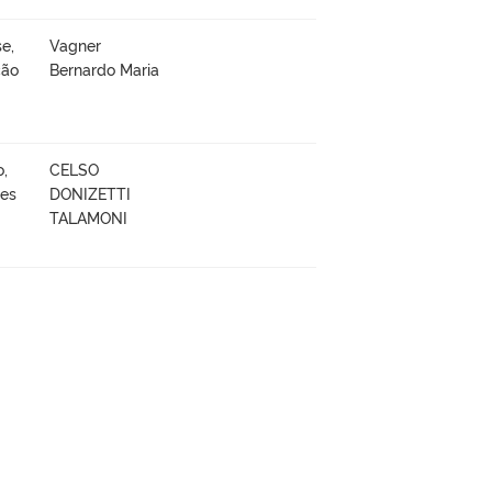
e,
Vagner
ção
Bernardo Maria
o,
CELSO
ões
DONIZETTI
TALAMONI