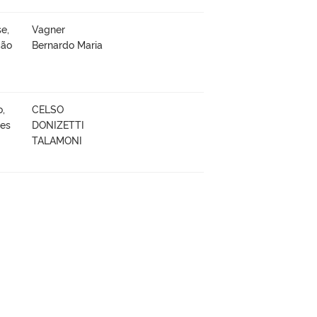
e,
Vagner
ção
Bernardo Maria
o,
CELSO
ões
DONIZETTI
TALAMONI