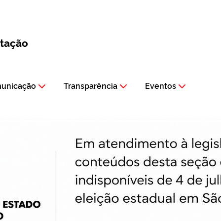
itação
municação
Transparência
Eventos