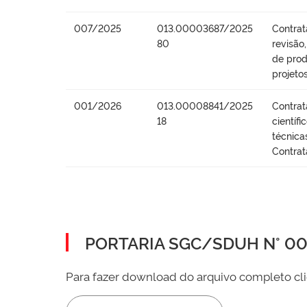
007/2025
013.00003687/2025
Contrat
80
revisão
de prod
projeto
001/2026
013.00008841/2025
Contrat
18
científ
técnica
Contrat
PORTARIA SGC/SDUH N° 002
Para fazer download do arquivo completo cli