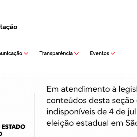
itação
municação
Transparência
Eventos