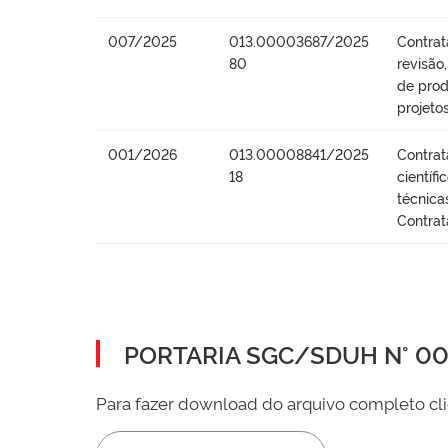
007/2025
013.00003687/2025
Contrat
80
revisão
de prod
projeto
001/2026
013.00008841/2025
Contrat
18
científ
técnica
Contrat
PORTARIA SGC/SDUH N° 002
Para fazer download do arquivo completo cli