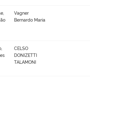
e,
Vagner
ção
Bernardo Maria
o,
CELSO
ões
DONIZETTI
TALAMONI