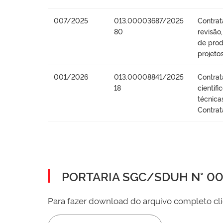
007/2025
013.00003687/2025
Contrat
80
revisão
de prod
projeto
001/2026
013.00008841/2025
Contrat
18
científ
técnica
Contrat
PORTARIA SGC/SDUH N° 002
Para fazer download do arquivo completo cli