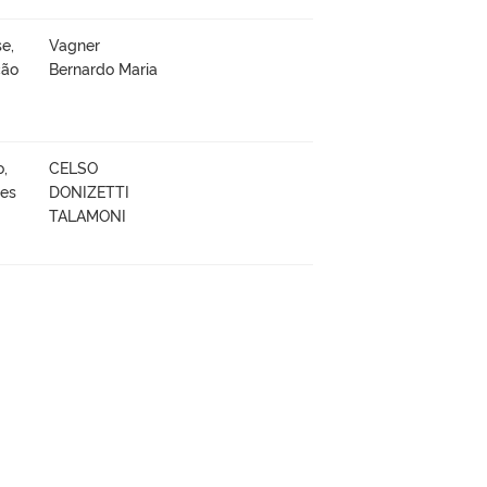
e,
Vagner
ção
Bernardo Maria
o,
CELSO
ões
DONIZETTI
TALAMONI