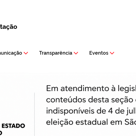
itação
municação
Transparência
Eventos