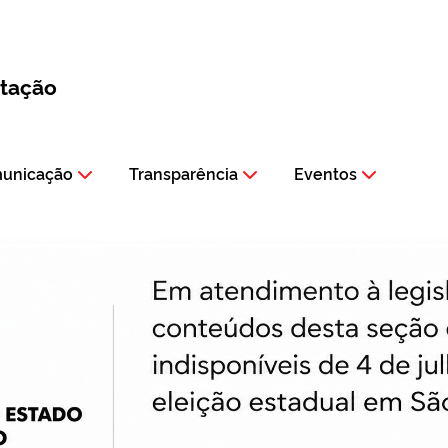
itação
municação
Transparência
Eventos