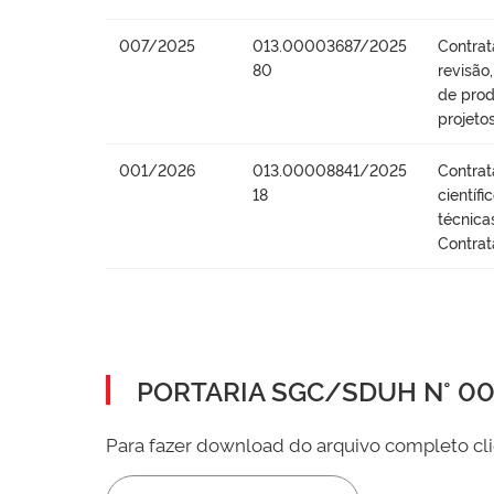
007/2025
013.00003687/2025
Contrat
80
revisão
de prod
projeto
001/2026
013.00008841/2025
Contrat
18
científ
técnica
Contrat
PORTARIA SGC/SDUH N° 002
Para fazer download do arquivo completo cli