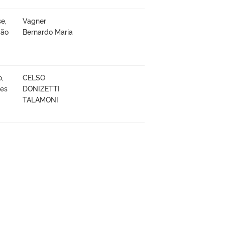
e,
Vagner
ção
Bernardo Maria
o,
CELSO
ões
DONIZETTI
TALAMONI