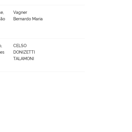
e,
Vagner
ção
Bernardo Maria
o,
CELSO
ões
DONIZETTI
TALAMONI