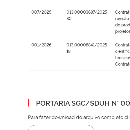
007/2025
013.00003687/2025
Contrat
80
revisão
de prod
projeto
001/2026
013.00008841/2025
Contrat
18
científ
técnica
Contrat
PORTARIA SGC/SDUH N° 002
Para fazer download do arquivo completo cli