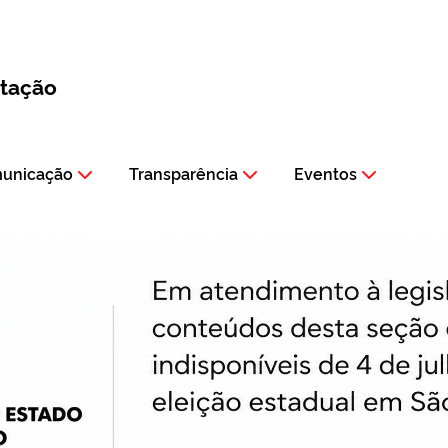
itação
municação
Transparência
Eventos