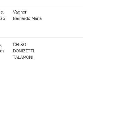
e,
Vagner
ção
Bernardo Maria
o,
CELSO
ões
DONIZETTI
TALAMONI