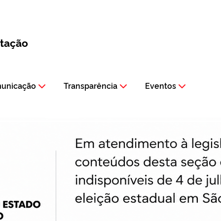
itação
municação
Transparência
Eventos