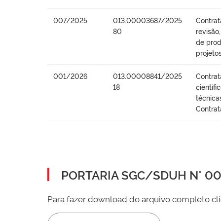
007/2025
013.00003687/2025
Contrat
80
revisão
de prod
projeto
001/2026
013.00008841/2025
Contrat
18
científ
técnica
Contrat
PORTARIA SGC/SDUH N° 002
Para fazer download do arquivo completo cli