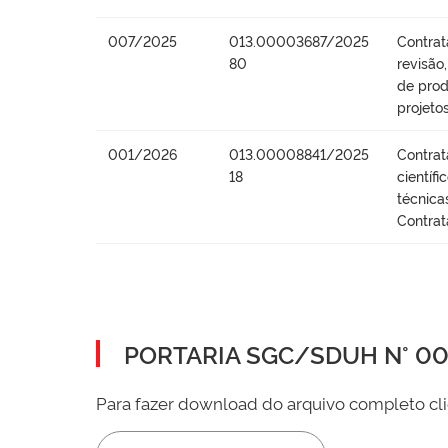
007/2025
013.00003687/2025
Contrat
80
revisão
de prod
projeto
001/2026
013.00008841/2025
Contrat
18
científ
técnica
Contrat
PORTARIA SGC/SDUH N° 002
Para fazer download do arquivo completo cli