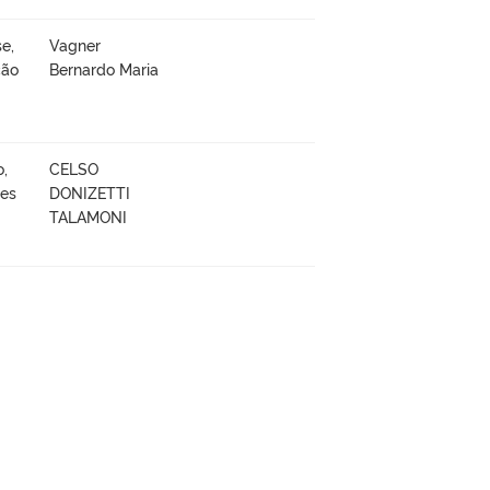
e,
Vagner
ção
Bernardo Maria
o,
CELSO
ões
DONIZETTI
TALAMONI