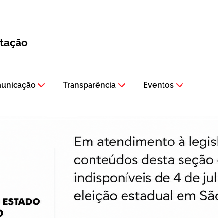
itação
municação
Transparência
Eventos