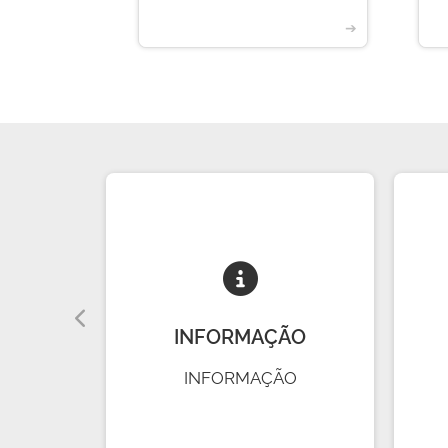
➔
➔
A
INFORMAÇÃO
INFORMAÇÃO