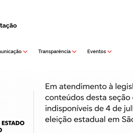
itação
municação
Transparência
Eventos