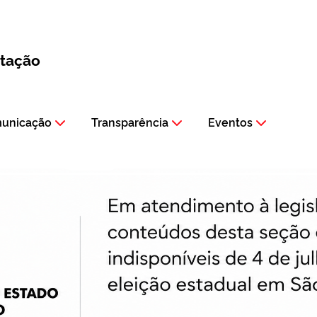
itação
municação
Transparência
Eventos