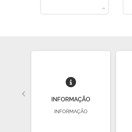
➔
➔
A
INFORMAÇÃO
INFORMAÇÃO