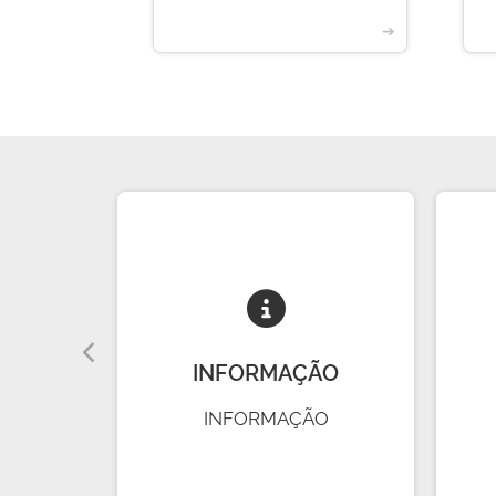
➔
➔
A
INFORMAÇÃO
INFORMAÇÃO