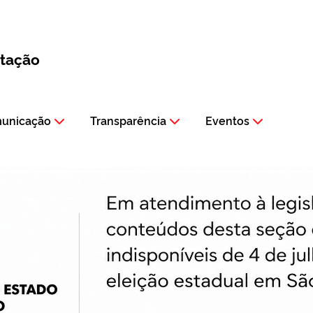
itação
municação
Transparência
Eventos