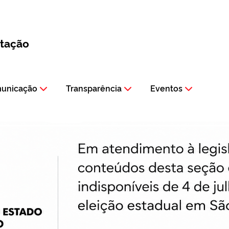
itação
municação
Transparência
Eventos