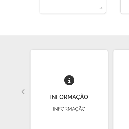
➔
➔
A
INFORMAÇÃO
INFORMAÇÃO